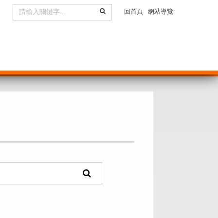
全
回首頁
網站導覽
文
檢
索
頁
面
搜