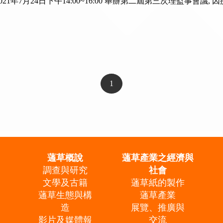
21年7月24日下午14:00~16:00 舉辦第二屆第三次理監事會議
1
蓪草概說
蓪草產業之經濟與
調查與研究
社會
文學及古籍
蓪草紙的製作
蓪草生態與構
蓪草產業
造
展覽、推廣與
影片及媒體報
交流