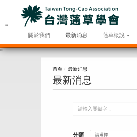
跳
到
主
要
:::
內
關於我們
最新消息
蓪草概說
容
區
:::
塊
首頁
最新消息
最新消息
單
元
檢
分類
索：